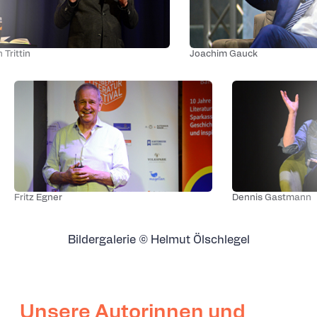
in
Joachim Gauck
Fritz Egner
Dennis Gast
Bildergalerie © Helmut Ölschlegel
Unsere Autorinnen und