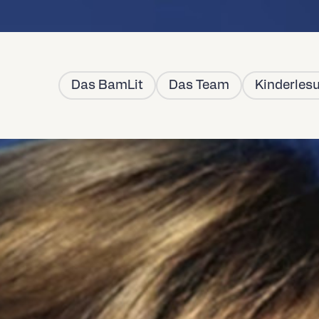
 des 12. BamLit steht fest: Angela Merkel liest am 04. Novembe
Das BamLit
Das Team
Kinderles
phabetisch)
ufsstellen sowie im Osiander Bamberg erhältlich!