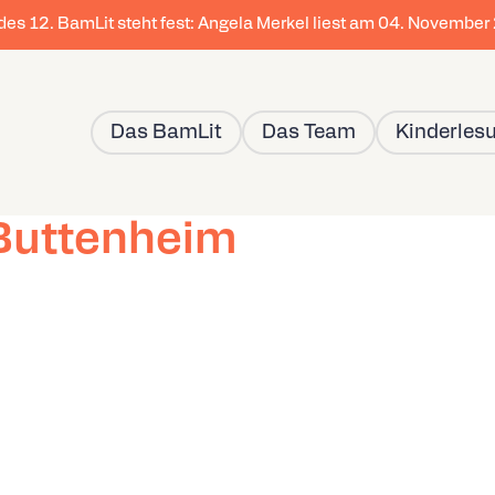
 des 12. BamLit steht fest: Angela Merkel liest am 04. Novembe
Das BamLit
Das Team
Kinderles
Buttenheim