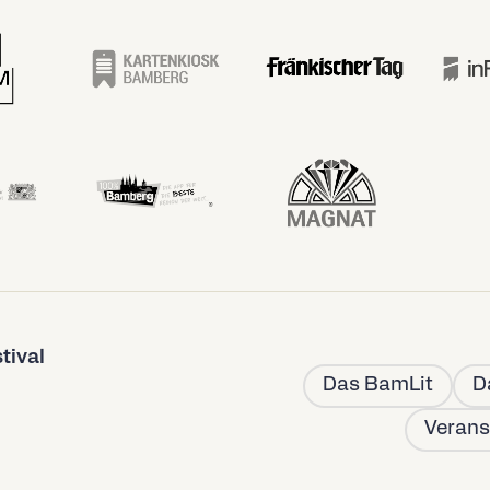
tival
Das BamLit
D
Verans