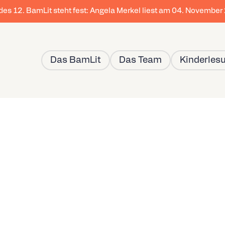
 des 12. BamLit steht fest: Angela Merkel liest am 04. Novembe
Das BamLit
Das Team
Kinderles