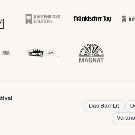
tival
Das BamLit
D
Verans