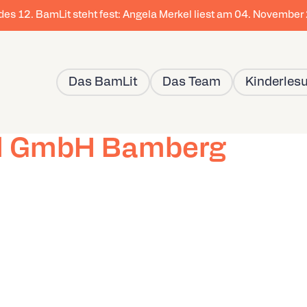
 des 12. BamLit steht fest: Angela Merkel liest am 04. Novembe
Das BamLit
Das Team
Kinderles
tel GmbH Bamberg