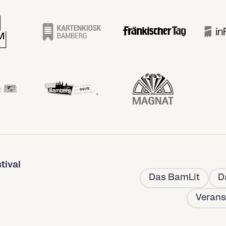
tival
Das BamLit
D
Verans