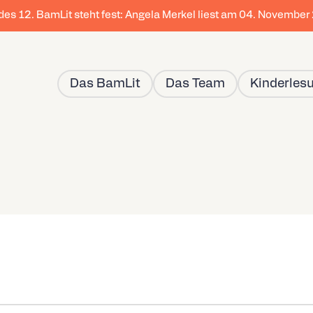
 des 12. BamLit steht fest: Angela Merkel liest am 04. Novembe
Das BamLit
Das Team
Kinderles