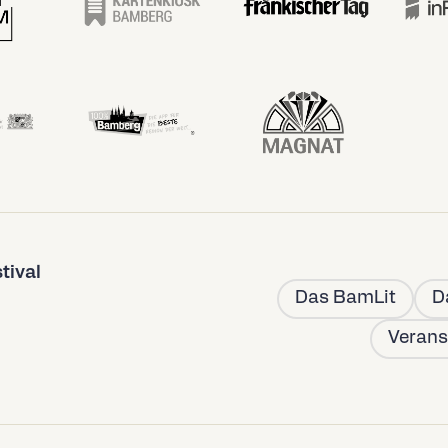
tival
Das BamLit
D
Verans