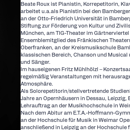
Beate Roux ist Pianistin, Korrepetitorin, K
arbeitet u.a.als Pianistin bei den Bamberg
an der Otto-Friedrich Universität in Bamberg
Stiftung zur Förderung von Kultur und Zivili
München, am TIG-Theater im Gärtnerviertel
Ensemblemitglied des Fränkischen Theate
Oberfranken, an der Kreismusikschule Bamb
klassischen Bereich, Chanson und Musical un
und Sänger.
Im hauseigenen Fritz Mühlhölzl – Konzertsa
regelmäßig Veranstaltungen mit herausrage
Atmosphäre.
Als Solorepetitorin/stellvertretende Studien
Jahre an Opernhäusern in Dessau, Leipzig, 
Lehrauftrag an der Musikhochschule in Wei
Nach dem Abitur am E.T.A.-Hoffmann-Gymna
an der Hochschule für Musik in Weimar Oper
anschließend in Leipzig an der Hochschule