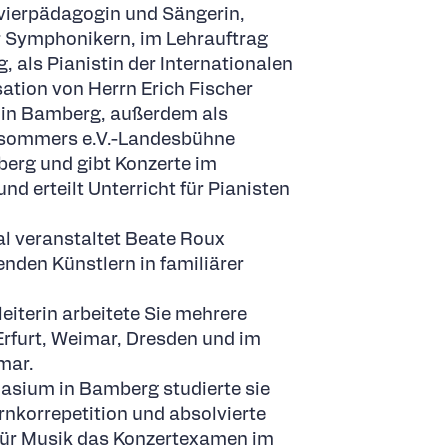
lavierpädagogin und Sängerin,
er Symphonikern, im Lehrauftrag
, als Pianistin der Internationalen
sation von Herrn Erich Fischer
 in Bamberg, außerdem als
rsommers e.V.-Landesbühne
erg und gibt Konzerte im
d erteilt Unterricht für Pianisten
al veranstaltet Beate Roux
nden Künstlern in familiärer
leiterin arbeitete Sie mehrere
Erfurt, Weimar, Dresden und im
mar.
sium in Bamberg studierte sie
nkorrepetition und absolvierte
 für Musik das Konzertexamen im