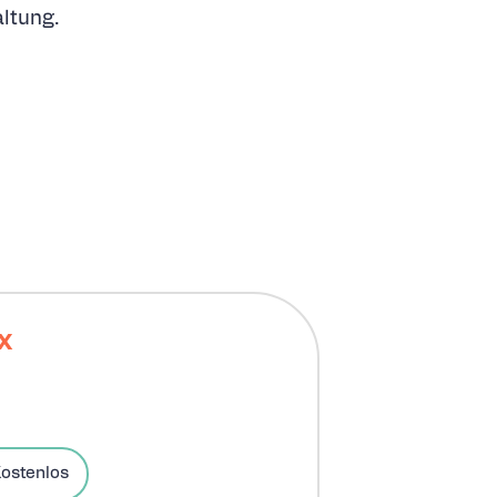
ltung.
x
ostenlos