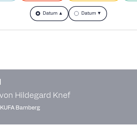
Datum ▲
Datum ▼
l
 von Hildegard Knef
KUFA Bamberg